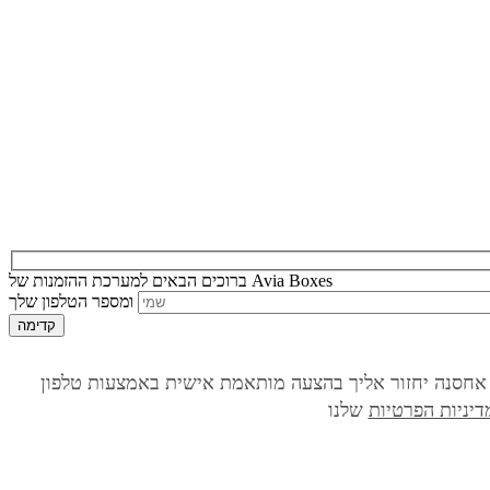
Avia Boxes
ברוכים הבאים למערכת ההזמנות של
 אישית באמצעות טלפון, SMS או WhatsApp. מסירת המידע תלויה ברצונך, והוא ישמש אותנו למתן
דיניות הפרטיות