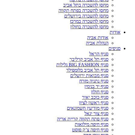
מחסן להשכרה בתל אביב
מחסן להשכרה בפתח תקווה
מחסן להשכרה בירושלים
מחסן להשכרה במרכז
מחסן להשכרה בחולון
אודות
אודות אביה
הנהלת אביה
סניפים
סניף הראל
סניף תל אביב קרליבך
סניף BIG FASHION גלילות
סניף תל אביב בלומפילד
סניף מבואות ירושלים
סניף נתניה מזרח
סניף יד בנימין
סניף חולון
סניף כוכב יאיר
סניף ראשון לציון
סניף מודיעין חשמונאים
סניף צור יגאל
סניף פתח תקווה קריית אריה
סניף חיפה מילואות
סניף חיפה צ’ק פוסט