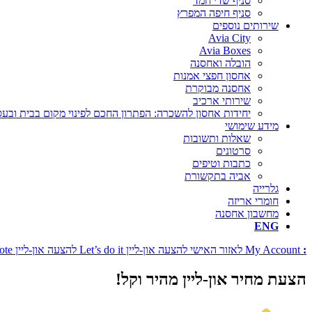
סניף שדי חמד
סניף חיפה המפרץ
שירותים נוספים
Avia City
Avia Boxes
הובלה ואחסנה
אחסון חפצי אמנות
אחסנה מבוקרת
שירותי ארכיב
יחידות אחסון להשכרה: הפתרון החכם לפינוי מקום בבית ובע
מידע שימושי
שאלות ותשובות
סרטונים
כתבות וטיפים
אביה בתקשורת
גלרייה
חומרי אריזה
מחשבון אחסנה
ENG
:
My Account
לאזור האישי
להצעה און-ליין
Let’s do it
להצעה און-ליין
ote
הצעת מחיר און-ליין
מהיר וקל!