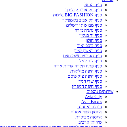
סניף הראל
סניף תל אביב קרליבך
סניף BIG FASHION גלילות
סניף תל אביב בלומפילד
סניף מבואות ירושלים
סניף נתניה מזרח
סניף יד בנימין
סניף חולון
סניף כוכב יאיר
סניף ראשון לציון
סניף מודיעין חשמונאים
סניף צור יגאל
סניף פתח תקווה קריית אריה
סניף חיפה מילואות
סניף חיפה צ’ק פוסט
סניף שדי חמד
סניף חיפה המפרץ
שירותים נוספים
Avia City
Avia Boxes
הובלה ואחסנה
אחסון חפצי אמנות
אחסנה מבוקרת
שירותי ארכיב