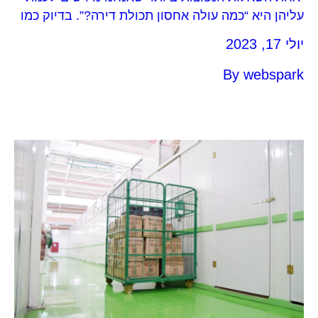
עליהן היא “כמה עולה אחסון תכולת דירה?”. בדיוק כמו
בשאלות “כמה עולה בית” או “כמה עולה מכונית”
יולי 17, 2023
התשובה היא – תלוי. דבר ראשון, חשוב להבהיר
שאנחנו בחברת אביה אחסנה משכירים חדרי אחסנה
By
webspark
שמשמשים לאחסון תכולת דירה כחלק ממרכזי האחסנה
שלנו, שהם מבנים גדולים, ובהם חדרי אחסנה שהגישה
אליהם היא באמצעות מסדרונות פנימיים בתוך המבנה.
זאת, בניגוד לאחסנה במכולות, שהיא דרך שאינה
מומלצת לאחסון תכולת דירה.