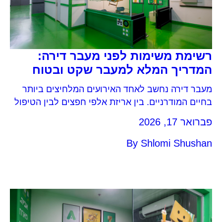
רשימת משימות לפני מעבר דירה:
המדריך המלא למעבר שקט ובטוח
מעבר דירה נחשב לאחד האירועים המלחיצים ביותר
בחיים המודרניים. בין אריזת אלפי חפצים לבין הטיפול
בבירוקרטיה אינסופית, קל מאוד לשכוח פרטים
פברואר 17, 2026
קריטיים שעלולים לעלות בזמן ובכסף. כדי להבטיח
שהמעבר שלכם יעבור בצורה חלקה, ריכזנו עבורכם את
By
Shlomi Shushan
כל השלבים החשובים – מהתכנון המקדים ועד הרגע
שבו אתם נכנסים לבית החדש. כמומחים בתחום
הלוגיסטיקה, אביה אחסנה מלווה […]