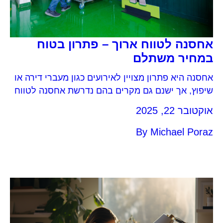
אחסנה לטווח ארוך – פתרון בטוח
במחיר משתלם
אחסנה היא פתרון מצויין לאירועים כגון מעברי דירה או
שיפוץ, אך ישנם גם מקרים בהם נדרשת אחסנה לטווח
ארוך, או שתקופת הזמן שבה יש צורך באחסנה
אוקטובר 22, 2025
מתארכת מעבר לצפוי, כגון אחסון תכולת דירה במעבר
בין דירות. בין מקרים אלה ניתן לציין אחסון דירה בזמן
By
Michael Poraz
רילוקיישן, קבלת ירושה או צורך באחסנה עסקית.