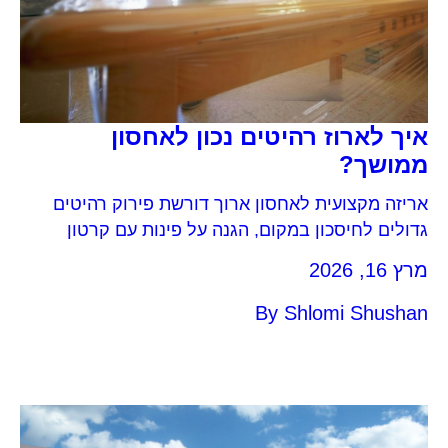
איך לארוז רהיטים נכון לאחסון
ממושך?
אריזה מקצועית לאחסון ארוך דורשת פירוק רהיטים
גדולים לחיסכון במקום, הגנה על פינות עם קרטון
קשיח, ועטיפה בחומרים נושמים כמו בד או נייר לפני
מרץ 16, 2026
השימוש בניילון נצמד.
By
Shlomi Shushan