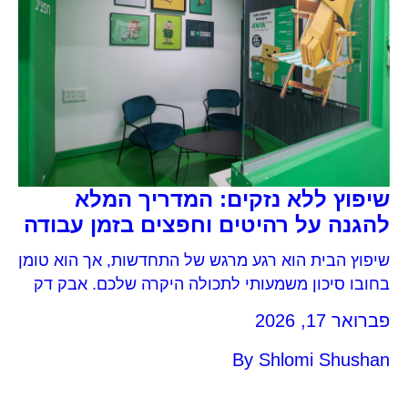
שיפוץ ללא נזקים: המדריך המלא
להגנה על רהיטים וחפצים בזמן עבודה
שיפוץ הבית הוא רגע מרגש של התחדשות, אך הוא טומן
בחובו סיכון משמעותי לתכולה היקרה שלכם. אבק דק
שחודר לכל חריץ, נתזי צבע, רטיבות ומכות פיזיות
פברואר 17, 2026
מציוד כבד הם רק חלק מהסכנות. אם אתם שואלים את
עצמכם “איך לשמור על הרהיטים והחפצים שלא
By
Shlomi Shushan
יתלכלכו או ייפגעו?”, המדריך הזה נכתב במיוחד
עבורכם. באביה אחסנה, אנו פוגשים […]