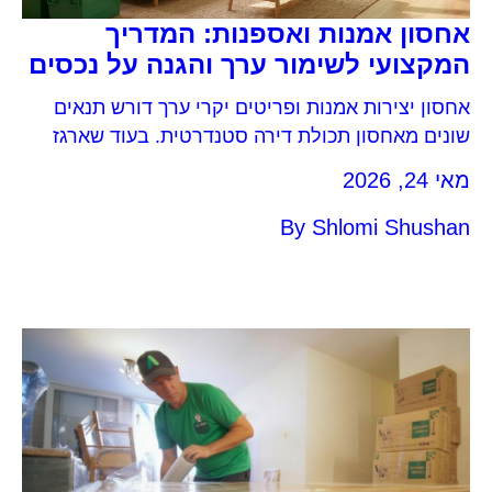
אחסון אמנות ואספנות: המדריך
המקצועי לשימור ערך והגנה על נכסים
אחסון יצירות אמנות ופריטים יקרי ערך דורש תנאים
שונים מאחסון תכולת דירה סטנדרטית. בעוד שארגז
ספרים יכול לעבור תקופת אחסנה של מספר חודשים
מאי 24, 2026
במחסן רגיל ללא פגע, יצירת אמנות דורשת בקרת
אקלים, הגנה מפני אור, אבטחה מתקדמת וטיפול ייעודי
By
Shlomi Shushan
כדי למנוע נזק בלתי הפיך. הפקדת פריטים רגישים כגון
יצירות אמנות או פריטים עדינים אחרים במתחם […]