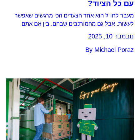
עם כל הציוד?
מעבר לחו”ל הוא אחד הצעדים הכי מרגשים שאפשר
לעשות, אבל גם מהמורכבים שבהם. בין אם אתם
נוסעים לרילוקיישן זמני, ללימודים, לעבודה או פשוט
נובמבר 10, 2025
לתקופת ניסיון בחו”ל, עולה מיד השאלה הגדולה: מה
עושים עם כל הציוד שלנו? הריהוט, מכשירי החשמל,
By
Michael Poraz
הספרים, התמונות, הניירת, האוספים, המזכרות
הקטנות שהופכות את הבית לבית. אז איך מתמודדים
עם זה נכון? איך בוחרים מה לקחת, מה למכור ומה
לאחסן?