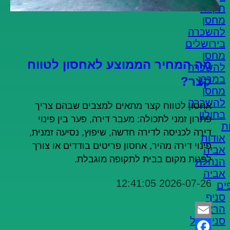
תקווה
מחסן
להשכרה
בירושלים
מחסן
מה המחיר הממוצע לאחסון לטווח
להשכרה
במרכז
קצר?
מחסן
להשכרה
אחסון לטווח קצר מתאים למצבים שבהם צריך
בחולון
פתרון זמני לתכולה: מעבר דירה, פער בין פינוי
ת
דירה לכניסה לדירה חדשה, שיפוץ, נסיעה זמנית,
אודות
פינוי דירה מהיר, אחסון פריטים בודדים או צורך
אביה
לפנות מקום בבית לתקופה מוגבלת.
הנהלת
אביה
2026-07-26 12:41:05
ים
סניף
הראל
סניף תל
Email