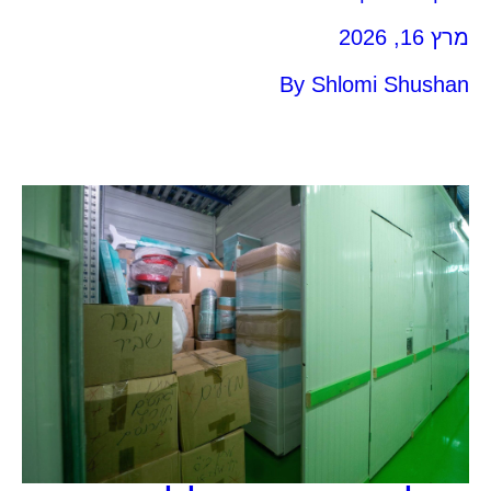
ביותר. בעוד שמכולות (קונטיינרים) עשויות מתכת
מרץ 16, 2026
וחשופות לשמש, גשם ושינויי טמפרטורה קיצוניים (עד
60 מעלות בקיץ), המחסנים של אביה אחסנה מציעים
By
Shlomi Shushan
בידוד, אוורור, הגנה מפני מזיקים וסביבה נקייה
ומתוחזקת בקפדנות, השומרת על חיי המדף של הרכוש
שלכם. המלכודת התרמית: מה […]