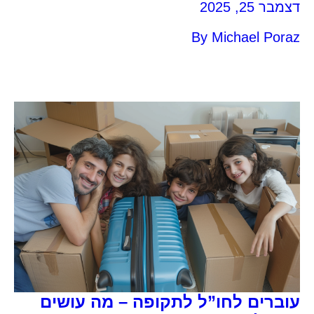
דצמבר 25, 2025
לתקופת ניסיון בחו”ל, עולה מיד השאלה הגדולה: מה
עושים עם כל הציוד שלנו? הריהוט, מכשירי החשמל,
By
Michael Poraz
הספרים, התמונות, הניירת, האוספים, המזכרות
הקטנות שהופכות את הבית לבית. אז איך מתמודדים
עם זה נכון? איך בוחרים מה לקחת, מה למכור ומה
לאחסן?
עוברים לחו”ל לתקופה – מה עושים