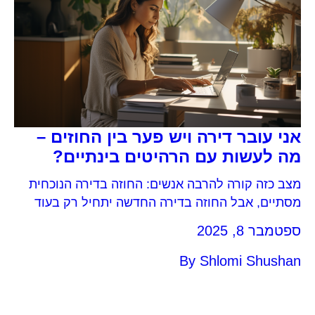
אני עובר דירה ויש פער בין החוזים –
מה לעשות עם הרהיטים בינתיים?
מצב כזה קורה להרבה אנשים: החוזה בדירה הנוכחית
מסתיים, אבל החוזה בדירה החדשה יתחיל רק בעוד
חודש, חודשיים או שעוד לא נמצאה הדירה שאוהבים.
ספטמבר 8, 2025
במקום להיכנס ללחץ – כדאי להכיר את האפשרויות,
ובמיוחד את תחום אחסון תכולת הדירה, שמספק פתרון
By
Shlomi Shushan
נוח ובטוח לתקופה זמנית. אילו פתרונות אחסנה
קיימים? השארת התכולה בדירה הנוכחית – לעיתים
אפשר […]