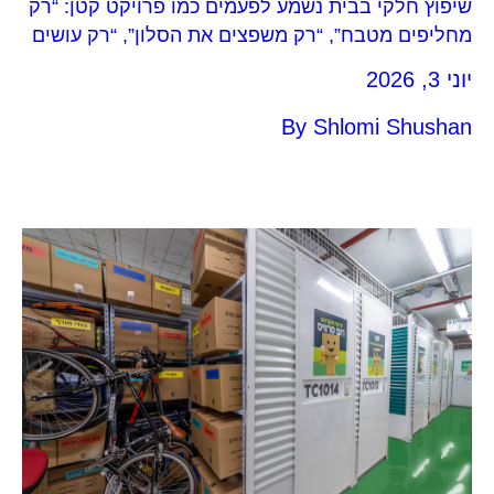
שיפוץ חלקי בבית נשמע לפעמים כמו פרויקט קטן: “רק
מחליפים מטבח”, “רק משפצים את הסלון”, “רק עושים
צבע וגבס בחדר”. אבל בפועל, גם שיפוץ של חדר אחד
יוני 3, 2026
יכול להשפיע על כל הבית.
By
Shlomi Shushan