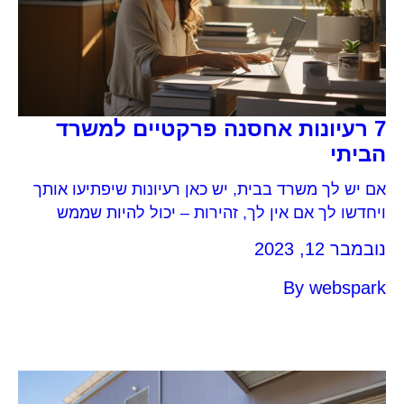
7 רעיונות אחסנה פרקטיים למשרד
הביתי
אם יש לך משרד בבית, יש כאן רעיונות שיפתיעו אותך
ויחדשו לך אם אין לך, זהירות – יכול להיות שממש
יתחשק לך.
נובמבר 12, 2023
By
webspark