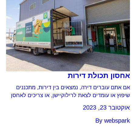
אחסון תכולת דירות
אם אתם עוברים דירה, נמצאים בין דירות, מתכננים
שיפוץ או עומדים לצאת לרילוקיישן, או צריכים לאחסן
את תכולת הדירה מכל סיבה אחרת, ייתכן שהשכרת
אוקטובר 23, 2023
מחסן לאחסון תכולת דירה יכול להוות פתרון מצויין
עבורכם. במאמר שלפניכם ריכזנו מספר עצות שימושיות
By
webspark
שיעזרו לכם לקבל החלטה שמתאימה לכם.