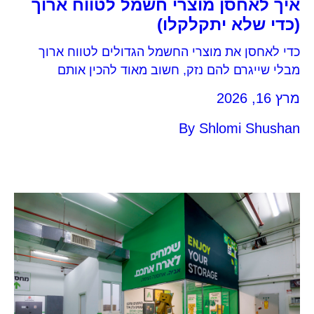
איך לאחסן מוצרי חשמל לטווח ארוך
(כדי שלא יתקלקלו)
כדי לאחסן את מוצרי החשמל הגדולים לטווח ארוך
מבלי שייגרם להם נזק, חשוב מאוד להכין אותם
לאחסנה. במכונת הכביסה יש להפעיל תכנית סחיטה
מרץ 16, 2026
על מנת לנקז את כל שאריות המים ולנתק מהחשמל.
במדיח הכלים יש להפעיל תכנית ניקוז ולנתק מהחשמל.
By
Shlomi Shushan
את המקרר יש לרוקן, לנקות, להפשיר את המקפיא
ולייבש בקפדנות על מנת למנוע נזקי עובש. […]