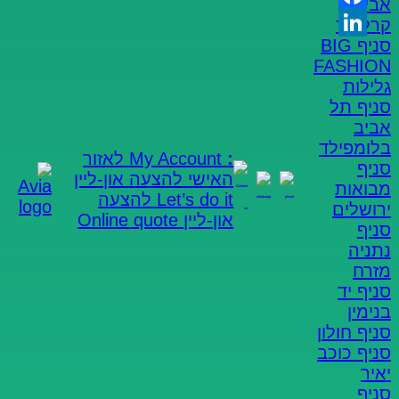
אביב
Facebook
קרליבך
סניף BIG
LinkedIn
FASHION
גלילות
סניף תל
אביב
בלומפילד
:
My Account
לאזור
סניף
האישי
להצעה און-ליין
מבואות
Let’s do it
להצעה
ירושלים
און-ליין
Online quote
סניף
נתניה
מזרח
סניף יד
בנימין
סניף חולון
סניף כוכב
איך למצוא פתרון אחסון אמין לטווח
יאיר
ארוך?
סניף