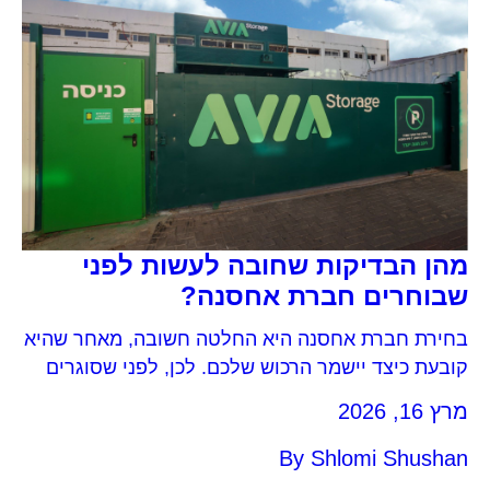
מהן הבדיקות שחובה לעשות לפני
שבוחרים חברת אחסנה?
בחירת חברת אחסנה היא החלטה חשובה, מאחר שהיא
קובעת כיצד יישמר הרכוש שלכם. לכן, לפני שסוגרים
עם חברת אחסנה, חשוב לוודא קיום רישיון עסק
מרץ 16, 2026
בתוקף , פוליסת ביטוח מקיפה המכסה נזקי אש, מים
ורעידות אדמה, רמת אבטחה גבוהה (מוקד ומצלמות),
By
Shlomi Shushan
נגישות לתכולה ורמת תחזוקה. אביה אחסנה מציעה