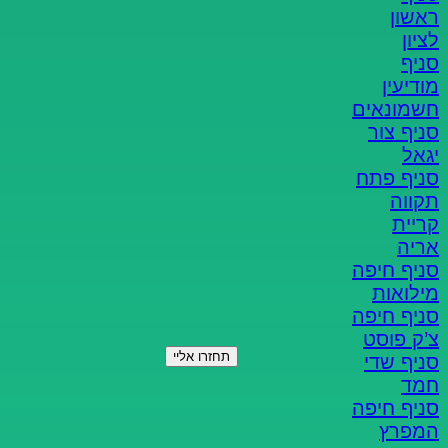
ראשון
לציון
סניף
מודיעין
×
חשמונאים
רוצים הצעת
לאחסן?
סניף צור
כמה פרטים ונחזור אליכם
יגאל
סניף פתח
תקווה
קריית
אריה
סניף חיפה
מילואות
סניף חיפה
צ’ק פוסט
סניף שדי
חמד
סניף חיפה
המפרץ
השארת פרטייך מהווה את הסכמתך כי נציג אביה