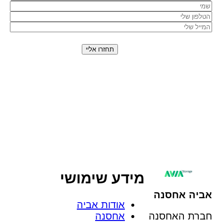
השארת פרטייך מהווה את הסכמתך כי נציג אביה
אחסנה יחזור אליך בהצעה מותאמת אישית באמצעות
טלפון, SMS או WhatsApp. מסירת המידע תלויה
ברצונך, והוא ישמש אותנו למתן השירות, מחקר ושיווק
של החברה. המידע יישמר במאגר המידע של החברה
בהתאם
למדיניות הפרטיות
שלנו.
מידע שימושי
אביה אחסנה
אודות אביה
חברת האחסנה
אחסנה