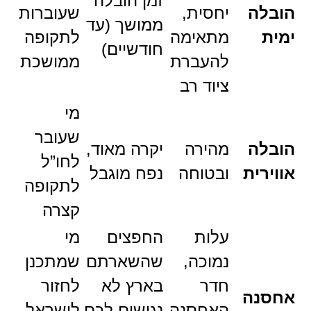
זמן הובלה
הובלה
יחסית,
שעוברות
ממושך (עד
ימית
מתאימה
לתקופה
חודשיים)
להעברת
ממושכת
ציוד רב
מי
שעובר
הובלה
מהירה
יקרה מאוד,
לחו”ל
אווירית
ובטוחה
נפח מוגבל
לתקופה
קצרה
עלות
החפצים
מי
נמוכה,
שהשארתם
שמתכנן
חדר
בארץ לא
לחזור
אחסנה
האחסנה
נגישים לכם
לישראל