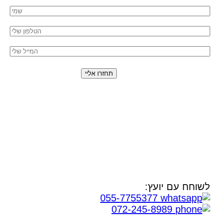
השארת פרטייך מהווה את הסכמתך כי נציג אביה
אחסנה יחזור אליך בהצעה מותאמת אישית באמצעות
טלפון, SMS או WhatsApp. מסירת המידע תלויה
ברצונך, והוא ישמש אותנו למתן השירות, מחקר ושיווק
של החברה. המידע יישמר במאגר המידע של החברה
שלנו.
בהתאם
למדיניות הפרטיות
לשוחח עם יועץ:
055-7755377
072-245-8989