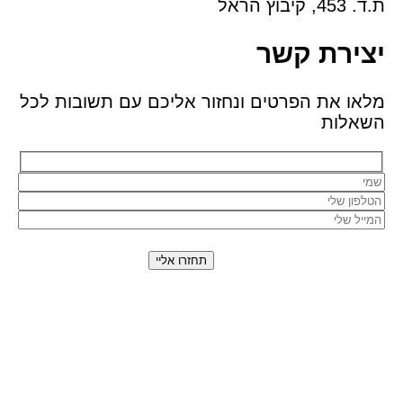
ת.ד. 453, קיבוץ הראל
יצירת קשר
מלאו את הפרטים ונחזור אליכם עם תשובות לכל
השאלות
השארת פרטייך מהווה את הסכמתך כי נציג אביה
אחסנה יחזור אליך בהצעה מותאמת אישית באמצעות
טלפון, SMS או WhatsApp. מסירת המידע תלויה
ברצונך, והוא ישמש אותנו למתן השירות, מחקר ושיווק