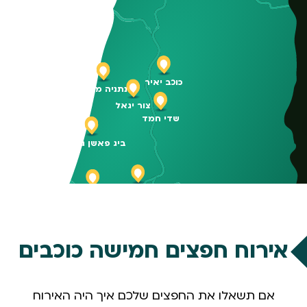
כוכב יאיר
נתניה מזרח
צור יגאל
שדי חמד
ביג פאשן גלילות
פתח תקווה ק. אריה
תל אביב קרליבך
תל אביב בלומפילד
אירוח חפצים חמישה כוכבים
חולון
ראשון לציון
מודיעין
אם תשאלו את החפצים שלכם איך היה האירוח
מבואות ירושלים
יד בנימין