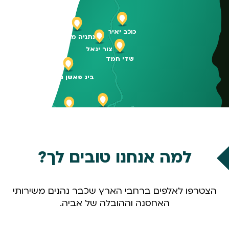
כוכב יאיר
נתניה מזרח
צור יגאל
שדי חמד
ביג פאשן גלילות
פתח תקווה ק. אריה
תל אביב קרליבך
תל אביב בלומפילד
למה אנחנו טובים לך?
חולון
ראשון לציון
מודיעין
הצטרפו לאלפים ברחבי הארץ שכבר נהנים משירותי
מבואות ירושלים
יד בנימין
קיבוץ הראל
האחסנה וההובלה של אביה.