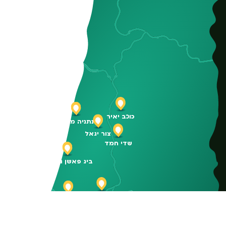
כוכב יאיר
נתניה מזרח
צור יגאל
שדי חמד
ביג פאשן גלילות
פתח תקווה ק. אריה
תל אביב קרליבך