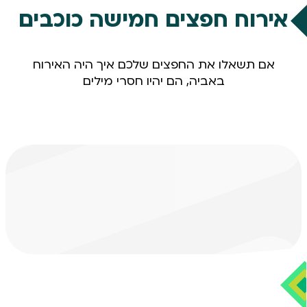
תל אביב בלומפילד
אירוח חפצים חמישה כוכבים
חולון
ראשון לציון
מודיעין
אם תשאלו את החפצים שלכם איך היה האירוח
מבואות ירושלים
יד בנימין
קיבוץ הראל
באביה, הם יהיו חסרי מילים