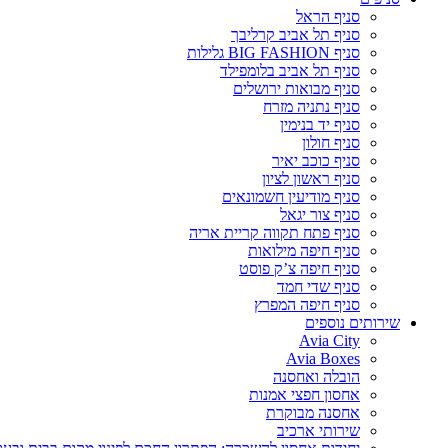
סניף הראל
סניף תל אביב קרליבך
סניף BIG FASHION גלילות
סניף תל אביב בלומפילד
סניף מבואות ירושלים
סניף נתניה מזרח
סניף יד בנימין
סניף חולון
סניף כוכב יאיר
סניף ראשון לציון
סניף מודיעין חשמונאים
סניף צור יגאל
סניף פתח תקווה קריית אריה
סניף חיפה מילואות
סניף חיפה צ’ק פוסט
סניף שדי חמד
סניף חיפה המפרץ
שירותים נוספים
Avia City
Avia Boxes
הובלה ואחסנה
אחסון חפצי אמנות
אחסנה מבוקרת
שירותי ארכיב