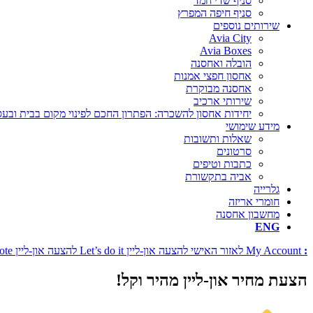
סניף שדי חמד
סניף חיפה המפרץ
שירותים נוספים
Avia City
Avia Boxes
הובלה ואחסנה
אחסון חפצי אמנות
אחסנה מבוקרת
שירותי ארכיב
יחידות אחסון להשכרה: הפתרון החכם לפינוי מקום בבית ובע
מידע שימושי
שאלות ותשובות
סרטונים
כתבות וטיפים
אביה בתקשורת
גלרייה
חומרי אריזה
מחשבון אחסנה
ENG
:
My Account
לאזור האישי
להצעה און-ליין
Let’s do it
להצעה און-ליין
ote
הצעת מחיר און-ליין
מהיר וקל!