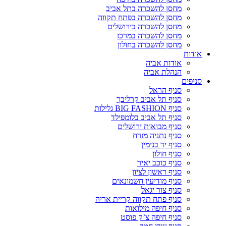
מחסן להשכרה בתל אביב
מחסן להשכרה בפתח תקווה
מחסן להשכרה בירושלים
מחסן להשכרה במרכז
מחסן להשכרה בחולון
אודות
אודות אביה
הנהלת אביה
סניפים
סניף הראל
סניף תל אביב קרליבך
סניף BIG FASHION גלילות
סניף תל אביב בלומפילד
סניף מבואות ירושלים
סניף נתניה מזרח
סניף יד בנימין
סניף חולון
סניף כוכב יאיר
סניף ראשון לציון
סניף מודיעין חשמונאים
סניף צור יגאל
סניף פתח תקווה קריית אריה
סניף חיפה מילואות
סניף חיפה צ’ק פוסט